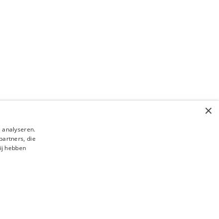
×
 analyseren.
partners, die
ij hebben