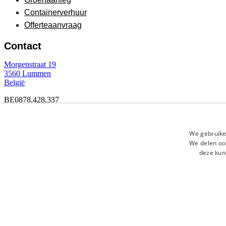
Containerverhuur
Offerteaanvraag
Contact
Morgenstraat 19
3560
Lummen
België
BE0878.428.337
+32 11 91 16 70
+32 477 34 51 37
We gebruike
info@groenbedrijflimburg.be
We delen ook
deze kun
© 2026 Groenbedrijf Limburg.
Alle rechten voorbehouden.
Website by
PSG.
© 2026 Groenbedrijf Limburg. Alle rechten voorbehouden. We